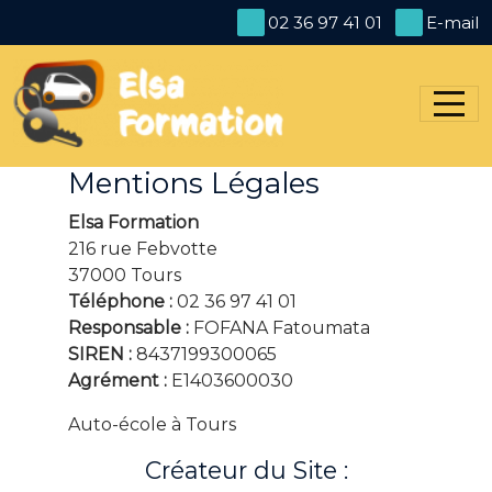
Panneau de gestion des cookies
02 36 97 41 01
E-mail
Mentions Légales
Elsa Formation
216 rue Febvotte
37000 Tours
Téléphone :
02 36 97 41 01
Responsable :
FOFANA Fatoumata
SIREN :
8437199300065
Agrément :
E1403600030
Auto-école à Tours
Créateur du Site :